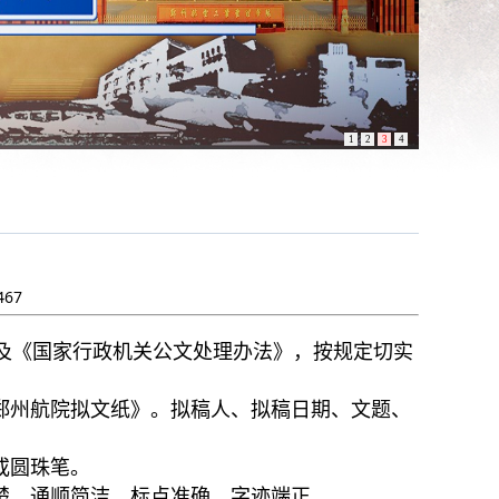
1
2
3
4
467
及《国家行政机关公文处理办法》，按规定切实
州航院拟文纸》。拟稿人、拟稿日期、文题、
或圆珠笔。
，通顺简洁，标点准确，字迹端正。