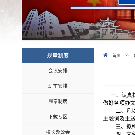
规章制度
首页
>>
会议安排
班车安排
一、认真执
规章制度
做好各项办
二、凡以学
下载专区
主题词及主
三、拟稿应
校长办公会
四、文件内