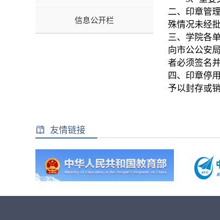
二、印章管
信息公开栏
殊情况未经
三、学院各
向市公公安
者必须签名
四、印章停
予以封存或
友情链接