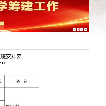
1
2
3
4
值班安排表
233