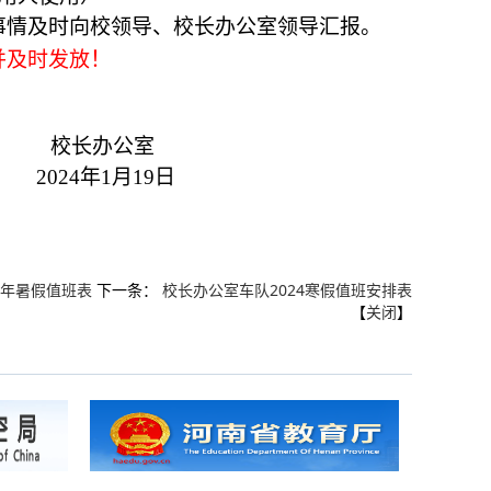
事情及时向校领导、
校长
办公室领导汇报。
！
并及时发放
校长
办公室
20
24
年
1
月
19
日
4年暑假值班表
下一条：
校长办公室车队2024寒假值班安排表
【
关闭
】