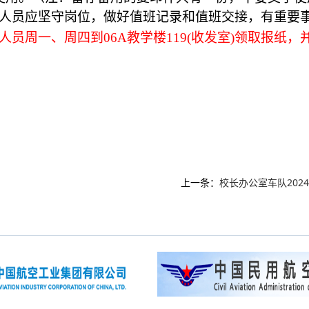
人员应坚守岗位，做好值班记录和值班交接，有重要
人员
周一、周四
到
06A
教学楼
119(
收发室
)
领取报纸，
上一条：
校长办公室车队202