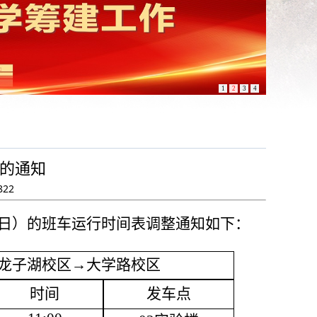
1
2
3
4
的通知
822
0日
）的
班车运行时间
表
调整通知如下：
龙子湖校区
→大学路校区
时间
发车点