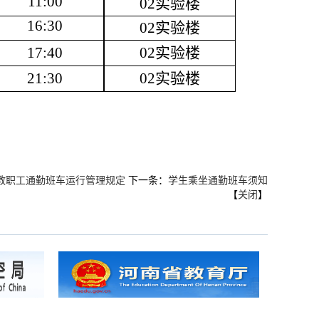
11:00
02
实验楼
16:30
02
实验楼
17:40
02
实验楼
21:30
02
实验楼
教职工通勤班车运行管理规定
下一条：
学生乘坐通勤班车须知
【
关闭
】