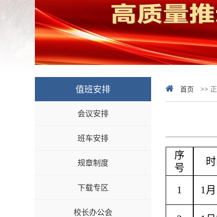
值班安排
首页
>> 
会议安排
班车安排
序
时
规章制度
号
下载专区
1
1月
校长办公会