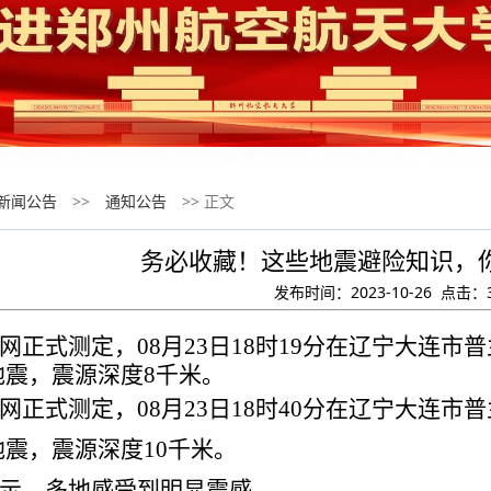
新闻公告
>>
通知公告
>> 正文
务必收藏！这些地震避险知识，
发布时间：2023-10-26 点击：
网正式测定，
08
月
23
日
18
时
19
分在辽宁大连市普
地震，震源深度
8
千米。
网正式测定，
08
月
23
日
18
时
40
分在辽宁大连市普
地震，震源深度
10
千米。
示，多地感受到明显震感。