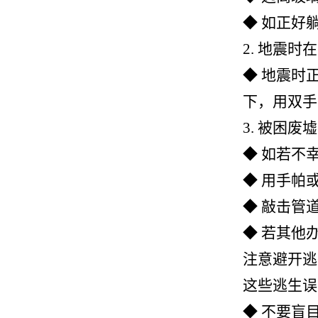
◆ 如正好
2.
地震时在
◆ 地震时
下，用双手
3.
被困废墟
◆ 如若不
◆ 用手帕
◆ 敲击管
◆ 若其他
注意避开逃
这些逃生误
◆ 不要盲