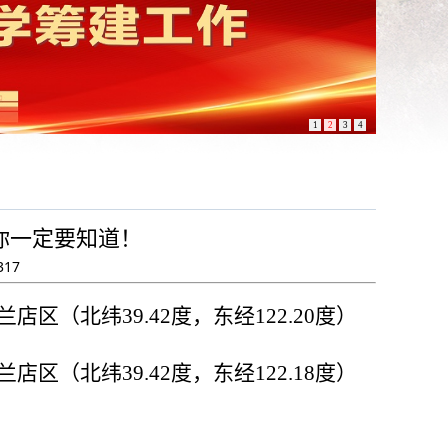
1
2
3
4
你一定要知道！
317
兰店区（北纬
39.42
度，东经
122.20
度）
兰店区（北纬
39.42
度，东经
122.18
度）