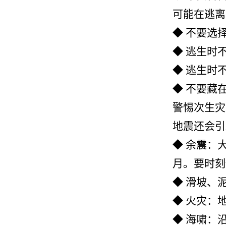
可能在逃离
◆ 不要选
◆ 逃生时
◆ 逃生时
◆ 不要藏
警惕次生灾
地震还会引
◆ 余震：
月。要时刻
◆ 滑坡、
◆ 火灾：
◆ 海啸：