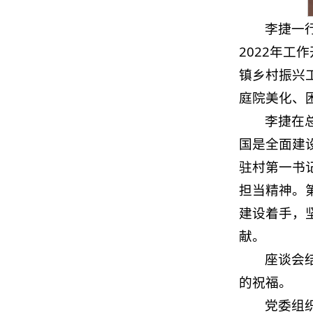
李捷一
2022年
镇乡村振兴
庭院美化、
李捷在
国是全面建
驻村第一书
担当精神。
建设着手，
献。
座谈会
的祝福。
党委组