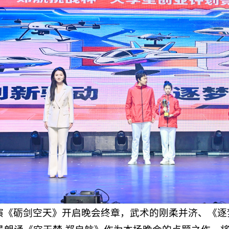
演《砺剑空天》开启晚会终章，武术的刚柔并济、《逐