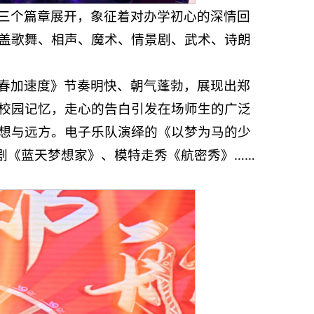
远征”三个篇章展开，象征着对办学初心的深情回
盖歌舞、相声、魔术、情景剧、武术、诗朗
春加速度》节奏明快、朝气蓬勃，展现出郑
校园记忆，走心的告白引发在场师生的广泛
想与远方。电子乐队演绎的《以梦为马的少
剧《蓝天梦想家》、模特走秀《航密秀》……