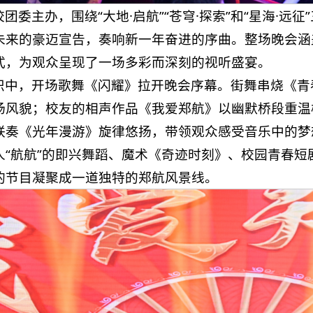
团委主办，围绕“大地·启航”“苍穹·探索”和“星海·
未来的豪迈宣告，奏响新一年奋进的序曲。整场晚会涵
式，为观众呈现了一场多彩而深刻的视听盛宴。
织中，开场歌舞《闪耀》拉开晚会序幕。街舞串烧《青
扬风貌；校友的相声作品《我爱郑航》以幽默桥段重温
联奏《光年漫游》旋律悠扬，带领观众感受音乐中的梦
人“航航”的即兴舞蹈、魔术《奇迹时刻》、校园青春短
的节目凝聚成一道独特的郑航风景线。